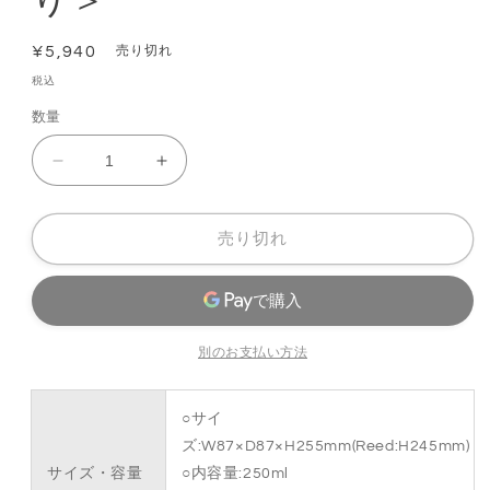
通
¥5,940
売り切れ
常
税込
価
数量
格
【Therapy
【Therapy
Range】
Range】
エ
エ
売り切れ
ッ
ッ
セ
セ
ン
ン
シ
シ
ャ
ャ
別のお支払い方法
ル
ル
オ
オ
○サイ
イ
イ
ズ:W87×D87×H255mm(Reed:H245mm)
ル
ル
サイズ・容量
○内容量:250ml
デ
デ