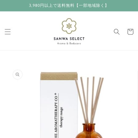
コンテ
3,980円以上で送料無料【一部地域除く】
ンツに
進む
カ
ー
ト
商品情
報にス
キップ