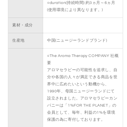
○duration(持続時間):約3ヵ月～6ヵ月
ィ
ィ
(使用環境により異なります。)
フ
フ
ュ
ュ
素材・成分
ー
ー
ザ
ザ
ー
ー
生産地
中国(ニュージーランドブランド)
＜
＜
コ
コ
○The Aroma Therapy COMPANY 社概
コ
コ
要
ナ
ナ
アロマセラピーの可能性を追求し、自
ッ
ッ
分や各国の人々が満足できる商品を世
ツ・
ツ・
界中に広めたいという動機から、
ウ
ウ
1990年、母国ニュージーランドにて
ォ
ォ
設立されました。アロマセラピーカン
ー
ー
パニーは「1%FOR THE PLANET」の
タ
タ
会員として、毎年、利益の1%を環境
ー
ー
保護の為に寄付しております。
フ
フ