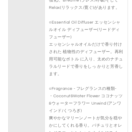
強化)、Breathe (ブレス/呼吸)そして
Relax(リラックス/寛ぐ)があります。
○Essential Oil Diffuser エッセンシャ
ルオイル ディフューザー(リードディ
フューザー)
エッセンシャルオイルだけで香り付け
された 植物性のディフューザー。再利
用可能なボトル に入り、太めのナチュ
ラルリードで香りをしっ かりと芳香し
ます。
○Fragrance - フレグランスの種類-
・Coconut&Water Flower ココナッツ
&ウォーターフラワー Unwind (アンワ
インド/くつろぎ)
爽やかなマリーンノートが気分を穏や
かにしてくれる香り。パチュリとオレ