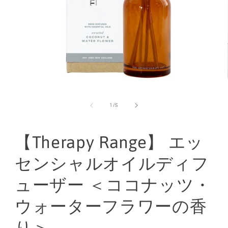
モ
ー
の
1
/
5
ダ
ル
で
メ
【Therapy Range】 エッ
デ
ィ
センシャルオイルディフ
ア
(1)
ューザー ＜ココナッツ・
を
開
く
ウォーターフラワーの香
り＞