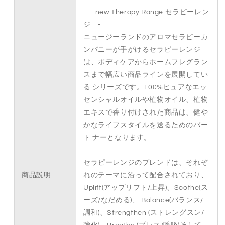
ラ
ラ
- new Therapy Range セラピーレン
ワ
ワ
ジ -
ー
ー
の
の
ニュージーランドのアロマセラピーカ
香
香
ンパニーが手がけるセラピーレンジ
り
り
は、ボディケアからホームフレグラン
＞
＞
スまで幅広い商品ラインを展開してい
の
の
る シリーズです。100%ピュアなエッ
数
数
センシャルオイルや植物オイル、植物
量
量
エキスで香り付けされた商品は、健や
を
を
かなライフスタイルを送るためのパー
減
増
ト ナーとなります。
ら
や
す
す
セラピーレンジのブレンドは、それぞ
商品説明
れのテーマに沿って配合されており、
Uplift(アップリフト/上昇)、Soothe(ス
ーズ/なだめる)、 Balance(バランス/
調和)、Strengthen (ストレングスン/